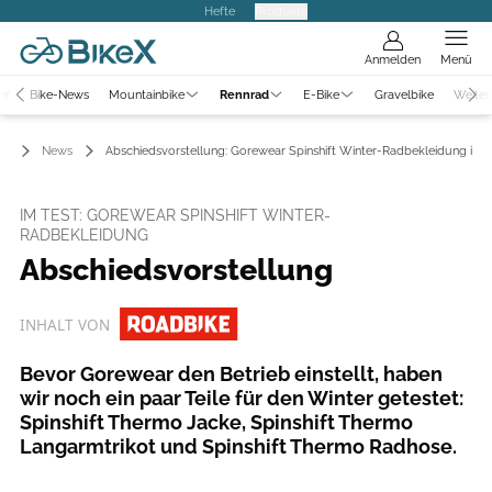
Hefte
Produkte
Anmelden
Menü
er
Bike-News
Mountainbike
Rennrad
E-Bike
Gravelbike
Weiter
ad
News
Abschiedsvorstellung: Gorewear Spinshift Winter-Radbekleidung im T
IM TEST: GOREWEAR SPINSHIFT WINTER-
RADBEKLEIDUNG
Abschiedsvorstellung
INHALT VON
Bevor Gorewear den Betrieb einstellt, haben
wir noch ein paar Teile für den Winter getestet:
Spinshift Thermo Jacke, Spinshift Thermo
Langarmtrikot und Spinshift Thermo Radhose.