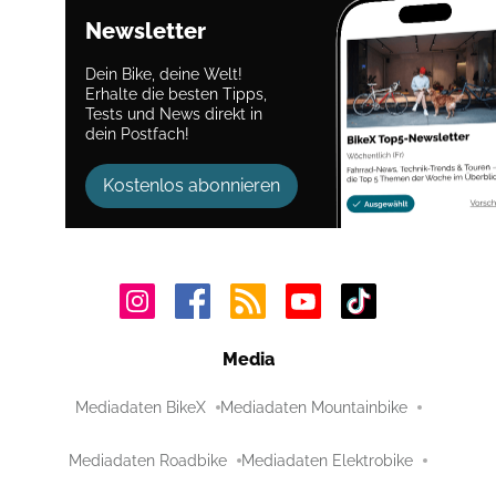
Newsletter
Dein Bike, deine Welt!
Erhalte die besten Tipps,
Tests und News direkt in
dein Postfach!
Kostenlos abonnieren
Media
Mediadaten BikeX
Mediadaten Mountainbike
Mediadaten Roadbike
Mediadaten Elektrobike