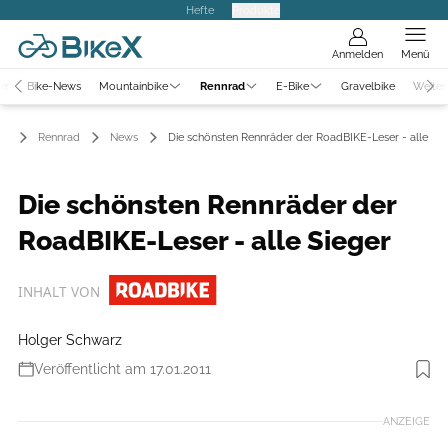
Hefte
Produkte
Anmelden
Menü
er
Bike-News
Mountainbike
Rennrad
E-Bike
Gravelbike
Weiter
Rennrad
News
Die schönsten Rennräder der RoadBIKE-Leser - alle Sie
Die schönsten Rennräder der
RoadBIKE-Leser - alle Sieger
INHALT VON
Holger Schwarz
Veröffentlicht am 17.01.2011
ANZEIGE