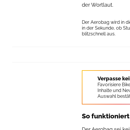
der Wortlaut.
Der Aerobag wird in d
in der Sekunde, ob Stu
blitzschnell aus.
Verpasse ke
Favorisiere Bi
Inhalte und Ne
Auswahl bestät
So funktionier
Der Aerobag sei ke