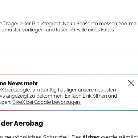
Aerobag
ie Träger einer Bib integriert. Neun Sensoren messen 200-mal
rzmuster vorliegen, und lösen im Falle eines Falles
ine News mehr
keX bei Google, um künftig häufiger unsere neuesten
ws angezeigt zu bekommen. Einfach Link öffnen und
igen:
BikeX bei Google bevorzugen.
t der Aerobag
in gewöhnliches Schutzteil. Der
Airbag
werde nämlic