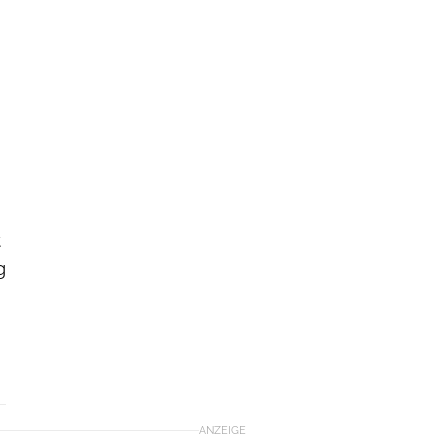
t
g
ANZEIGE