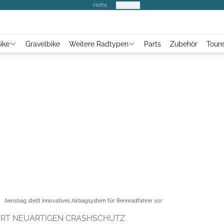
Hefte
Produkte
ike
Gravelbike
Weitere Radtypen
Parts
Zubehör
Tour
Aerobag stellt innovatives Airbagsystem für Rennradfahrer vor
ERT NEUARTIGEN CRASHSCHUTZ