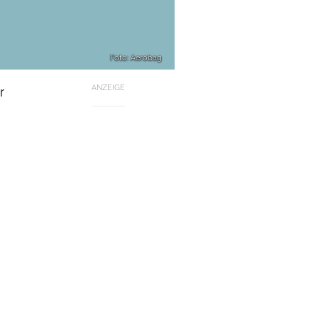
Foto: Aerobag
ANZEIGE
r