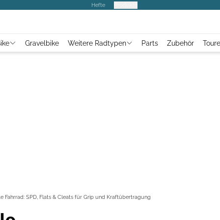
Hefte
Produkte
ike
Gravelbike
Weitere Radtypen
Parts
Zubehör
Tour
e Fahrrad: SPD, Flats & Cleats für Grip und Kraftübertragung
le