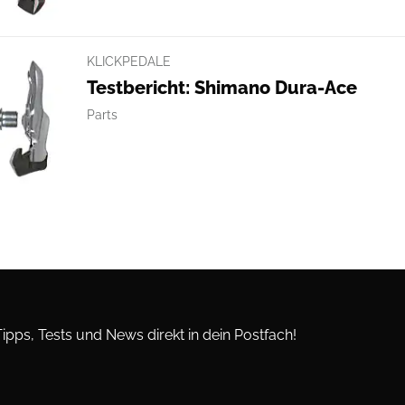
KLICKPEDALE
Testbericht: Shimano Dura-Ace
Parts
Tipps, Tests und News direkt in dein Postfach!