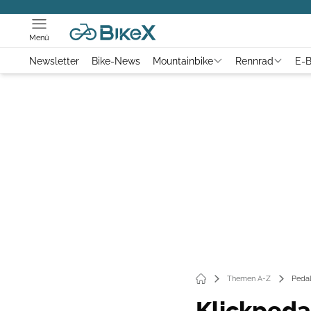
Menü
Newsletter
Bike-News
Mountainbike
Rennrad
E-B
Themen A-Z
Pedal
Klickpeda