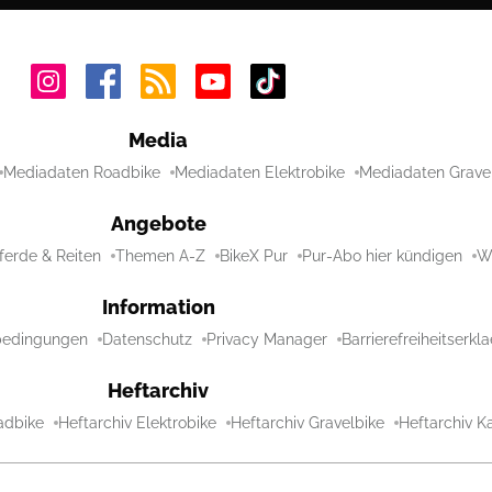
Media
Mediadaten Roadbike
Mediadaten Elektrobike
Mediadaten Grave
Angebote
ferde & Reiten
Themen A-Z
BikeX Pur
Pur-Abo hier kündigen
Wi
Information
bedingungen
Datenschutz
Privacy Manager
Barrierefreiheitserkl
Heftarchiv
adbike
Heftarchiv Elektrobike
Heftarchiv Gravelbike
Heftarchiv Ka