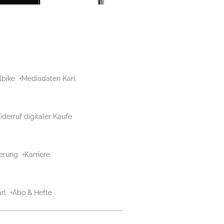
lbike
Mediadaten Karl
derruf digitaler Käufe
aerung
Karriere
rl
Abo & Hefte