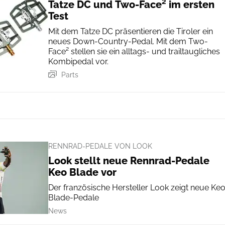
Tatze DC und Two-Face² im ersten
Test
Mit dem Tatze DC präsentieren die Tiroler ein
neues Down-Country-Pedal. Mit dem Two-
Face² stellen sie ein alltags- und trailtaugliches
Kombipedal vor.
Parts
RENNRAD-PEDALE VON LOOK
Look stellt neue Rennrad-Pedale
Keo Blade vor
Der französische Hersteller Look zeigt neue Ke
Blade-Pedale
News