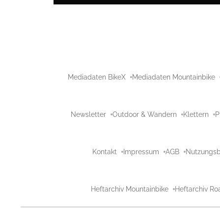
Mediadaten BikeX
Mediadaten Mountainbike
Newsletter
Outdoor & Wandern
Klettern
P
Kontakt
Impressum
AGB
Nutzungs
Heftarchiv Mountainbike
Heftarchiv Ro