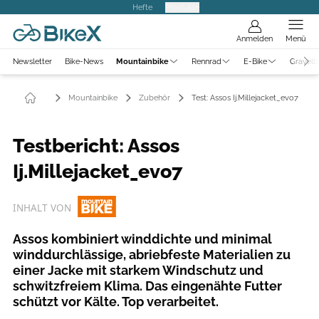
Hefte
Produkte
Anmelden
Menü
Newsletter
Bike-News
Mountainbike
Rennrad
E-Bike
Gravelb
Mountainbike
Zubehör
Test: Assos Ij.Millejacket_evo7
Testbericht: Assos
Ij.Millejacket_evo7
INHALT VON
Assos kombiniert winddichte und minimal
winddurchlässige, abriebfeste Materialien zu
einer Jacke mit starkem Windschutz und
schwitzfreiem Klima. Das eingenähte Futter
schützt vor Kälte. Top verarbeitet.