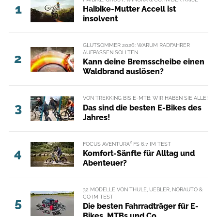
1
Haibike-Mutter Accell ist
insolvent
GLUTSOMMER 2026: WARUM RADFAHRER
AUFPASSEN SOLLTEN
2
Kann deine Bremsscheibe einen
Waldbrand auslösen?
VON TREKKING BIS E-MTB: WIR HABEN SIE ALLE!
3
Das sind die besten E-Bikes des
Jahres!
FOCUS AVENTURA² FS 6.7 IM TEST
4
Komfort-Sänfte für Alltag und
Abenteuer?
32 MODELLE VON THULE, UEBLER, NORAUTO &
CO IM TEST
5
Die besten Fahrradträger für E-
Bikes, MTBs und Co.