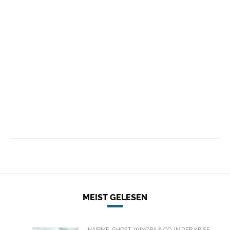
MEIST GELESEN
HAIBIKE, GHOST, WINORA & CO. IN DER KRISE