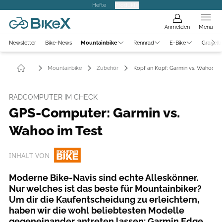
Hefte
Produkte
Anmelden
Menü
Newsletter
Bike-News
Mountainbike
Rennrad
E-Bike
Gravelb
Mountainbike
Zubehör
Kopf an Kopf: Garmin vs. Wahoo
RADCOMPUTER IM CHECK
GPS-Computer: Garmin vs.
Wahoo im Test
INHALT VON
Moderne Bike-Navis sind echte Alleskönner.
Nur welches ist das beste für Mountainbiker?
Um dir die Kaufentscheidung zu erleichtern,
haben wir die wohl beliebtesten Modelle
gegeneinander antreten lassen: Garmin Edge