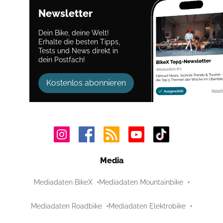
Newsletter
Dein Bike, deine Welt!
Erhalte die besten Tipps,
Tests und News direkt in
dein Postfach!
Kostenlos abonnieren
Media
Mediadaten BikeX
Mediadaten Mountainbike
Mediadaten Roadbike
Mediadaten Elektrobike