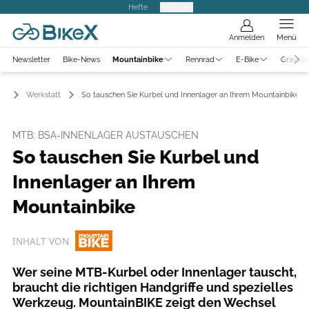
Hefte
Produkte
Anmelden
Menü
Newsletter
Bike-News
Mountainbike
Rennrad
E-Bike
Gravelb
ke
Werkstatt
So tauschen Sie Kurbel und Innenlager an Ihrem Mountainbike
MTB: BSA-INNENLAGER AUSTAUSCHEN
So tauschen Sie Kurbel und
Innenlager an Ihrem
Mountainbike
INHALT VON
Wer seine MTB-Kurbel oder Innenlager tauscht,
braucht die richtigen Handgriffe und spezielles
Werkzeug. MountainBIKE zeigt den Wechsel