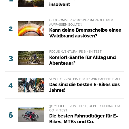
insolvent
GLUTSOMMER 2026: WARUM RADFAHRER
AUFPASSEN SOLLTEN
2
Kann deine Bremsscheibe einen
Waldbrand auslösen?
FOCUS AVENTURA² FS 6.7 IM TEST
3
Komfort-Sänfte für Alltag und
Abenteuer?
VON TREKKING BIS E-MTB: WIR HABEN SIE ALLE!
4
Das sind die besten E-Bikes des
Jahres!
32 MODELLE VON THULE, UEBLER, NORAUTO &
CO IM TEST
5
Die besten Fahrradträger für E-
Bikes, MTBs und Co.