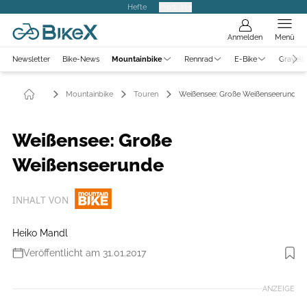
Hefte
Produkte
Anmelden
Menü
Newsletter
Bike-News
Mountainbike
Rennrad
E-Bike
Gravelb
Mountainbike
Touren
Weißensee: Große Weißenseerunde
Weißensee: Große
Weißenseerunde
INHALT VON
Heiko Mandl
Veröffentlicht am 31.01.2017
Foto: Heiko Mandl
ANZEIGE