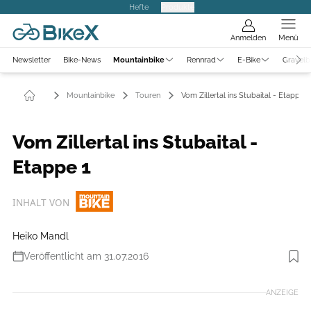
Hefte
Produkte
Anmelden
Menü
Newsletter
Bike-News
Mountainbike
Rennrad
E-Bike
Gravelb
Mountainbike
Touren
Vom Zillertal ins Stubaital - Etappe 1
Vom Zillertal ins Stubaital -
Etappe 1
INHALT VON
Heiko Mandl
Veröffentlicht am 31.07.2016
Foto: Heiko Mandl
ANZEIGE