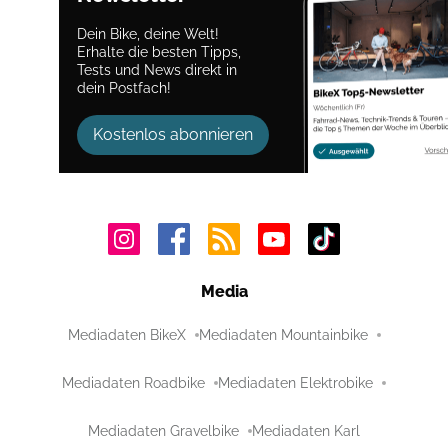
Dein Bike, deine Welt!
Erhalte die besten Tipps,
Tests und News direkt in
dein Postfach!
Kostenlos abonnieren
Media
Mediadaten BikeX
Mediadaten Mountainbike
Mediadaten Roadbike
Mediadaten Elektrobike
Mediadaten Gravelbike
Mediadaten Karl