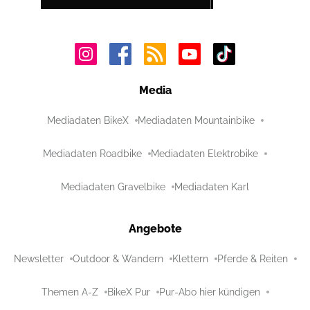
Media
Mediadaten BikeX
Mediadaten Mountainbike
Mediadaten Roadbike
Mediadaten Elektrobike
Mediadaten Gravelbike
Mediadaten Karl
Angebote
Newsletter
Outdoor & Wandern
Klettern
Pferde & Reiten
Themen A-Z
BikeX Pur
Pur-Abo hier kündigen