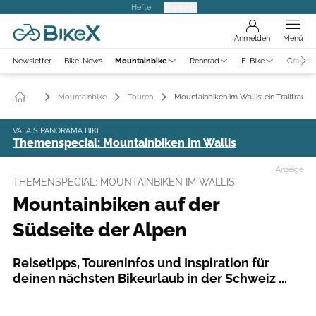
Hefte
Produkte
Anmelden
Menü
Newsletter
Bike-News
Mountainbike
Rennrad
E-Bike
Gravelb
Mountainbike
Touren
Mountainbiken im Wallis: ein Trailtraum!
VALAIS PANORAMA BIKE
Themenspecial: Mountainbiken im Wallis
Anzeige
THEMENSPECIAL: MOUNTAINBIKEN IM WALLIS
Mountainbiken auf der
Südseite der Alpen
Reisetipps, Toureninfos und Inspiration für
deinen nächsten Bikeurlaub in der Schweiz ...
Foto: ©Valais/Wallis Promotion - Pascal Gertschen