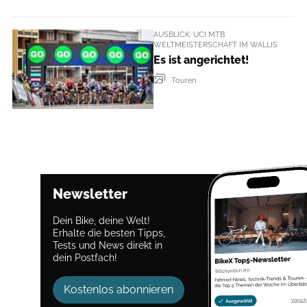
AUSBLICK: UCI MTB
WELTMEISTERSCHAFT IM WALLIS
Es ist angerichtet!
Touren
Newsletter
Dein Bike, deine Welt!
Erhalte die besten Tipps,
Tests und News direkt in
dein Postfach!
Kostenlos abonnieren