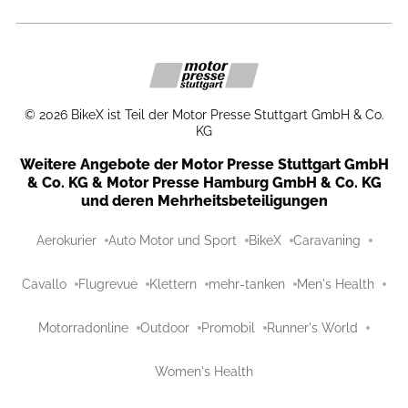
©
2026
BikeX ist Teil der Motor Presse Stuttgart GmbH & Co.
KG
Weitere Angebote der Motor Presse Stuttgart GmbH
& Co. KG & Motor Presse Hamburg GmbH & Co. KG
und deren Mehrheitsbeteiligungen
Aerokurier
Auto Motor und Sport
BikeX
Caravaning
Cavallo
Flugrevue
Klettern
mehr-tanken
Men's Health
Motorradonline
Outdoor
Promobil
Runner's World
Women's Health