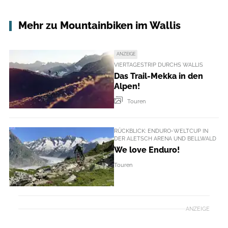
Mehr zu Mountainbiken im Wallis
ANZEIGE
VIERTAGESTRIP DURCHS WALLIS
Das Trail-Mekka in den
Alpen!
Touren
RÜCKBLICK: ENDURO-WELTCUP IN
DER ALETSCH ARENA UND BELLWALD
We love Enduro!
Touren
ANZEIGE