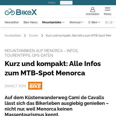
Hefte
Produkte
Anmelden
Menü
Newsletter
Bike-News
Mountainbike
Rennrad
E-Bike
Gravelb
Mountainbike
Touren
Kurz und kompakt: Alle Infos zum MTB-Spot Menor
MOUNTAINBIKEN AUF MENORCA – INFOS,
TOURENTIPPS, GPS-DATEN
Kurz und kompakt: Alle Infos
zum MTB-Spot Menorca
INHALT VON
Auf dem Küstenwanderweg Cami de Cavalls
lässt sich das Bikerleben ausgiebig genießen –
nicht nur, weil Menorca keinen
Massentourismus kennt.