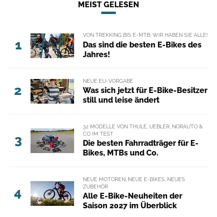
MEIST GELESEN
VON TREKKING BIS E-MTB: WIR HABEN SIE ALLE!
1
Das sind die besten E-Bikes des
Jahres!
NEUE EU-VORGABE
2
Was sich jetzt für E-Bike-Besitzer
still und leise ändert
32 MODELLE VON THULE, UEBLER, NORAUTO &
CO IM TEST
3
Die besten Fahrradträger für E-
Bikes, MTBs und Co.
NEUE MOTOREN, NEUE E-BIKES, NEUES
ZUBEHÖR
4
Alle E-Bike-Neuheiten der
Saison 2027 im Überblick