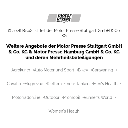
©
2026
BikeX ist Teil der Motor Presse Stuttgart GmbH & Co.
KG
Weitere Angebote der Motor Presse Stuttgart GmbH
& Co. KG & Motor Presse Hamburg GmbH & Co. KG
und deren Mehrheitsbeteiligungen
Aerokurier
Auto Motor und Sport
BikeX
Caravaning
Cavallo
Flugrevue
Klettern
mehr-tanken
Men's Health
Motorradonline
Outdoor
Promobil
Runner's World
Women's Health