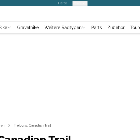
Hefte
Produkte
Bike
Gravelbike
Weitere Radtypen
Parts
Zubehör
Tour
ren
Freiburg: Canadian Trail
Canadian Trail