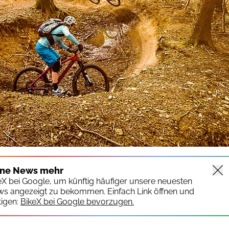
ine News mehr
keX bei Google, um künftig häufiger unsere neuesten
ws angezeigt zu bekommen. Einfach Link öffnen und
igen:
BikeX bei Google bevorzugen.