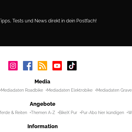
Tipps, Tests und News direkt in dein Postfach!
Media
Mediadaten Roadbike
Mediadaten Elektrobike
Mediadaten Grave
Angebote
ferde & Reiten
Themen A-Z
BikeX Pur
Pur-Abo hier kündigen
Wi
Information