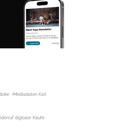
lbike
Mediadaten Karl
derruf digitaler Käufe