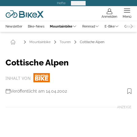
Hefte
Produkte
Anmelden
Menü
Newsletter
Bike-News
Mountainbike
Rennrad
E-Bike
Gravelb
Mountainbike
Touren
Cottische Alpen
Cottische Alpen
INHALT VON
Veröffentlicht am 14.04.2002
ANZEIGE