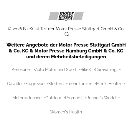
©
2026
BikeX ist Teil der Motor Presse Stuttgart GmbH & Co.
KG
Weitere Angebote der Motor Presse Stuttgart GmbH
& Co. KG & Motor Presse Hamburg GmbH & Co. KG
und deren Mehrheitsbeteiligungen
Aerokurier
Auto Motor und Sport
BikeX
Caravaning
Cavallo
Flugrevue
Klettern
mehr-tanken
Men's Health
Motorradonline
Outdoor
Promobil
Runner's World
Women's Health