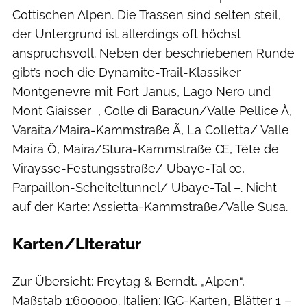
Cottischen Alpen. Die Trassen sind selten steil,
der Untergrund ist allerdings oft höchst
anspruchsvoll. Neben der beschriebenen Runde
gibt’s noch die Dynamite-Trail-Klassiker
Montgenevre mit Fort Janus, Lago Nero und
Mont Giaisser , Colle di Baracun/Valle Pellice À,
Varaita/Maira-Kammstraße Ã, La Colletta/ Valle
Maira Õ, Maira/Stura-Kammstraße Œ, Téte de
Viraysse-Festungsstraße/ Ubaye-Tal œ,
Parpaillon-Scheiteltunnel/ Ubaye-Tal –. Nicht
auf der Karte: Assietta-Kammstraße/Valle Susa.
Karten/Literatur
Zur Übersicht: Freytag & Berndt, „Alpen“,
Maßstab 1:600000. Italien: IGC-Karten, Blätter 1 –