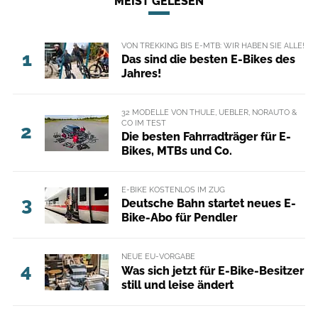
MEIST GELESEN
VON TREKKING BIS E-MTB: WIR HABEN SIE ALLE!
1
Das sind die besten E-Bikes des
Jahres!
32 MODELLE VON THULE, UEBLER, NORAUTO &
CO IM TEST
2
Die besten Fahrradträger für E-
Bikes, MTBs und Co.
E-BIKE KOSTENLOS IM ZUG
3
Deutsche Bahn startet neues E-
Bike-Abo für Pendler
NEUE EU-VORGABE
4
Was sich jetzt für E-Bike-Besitzer
still und leise ändert