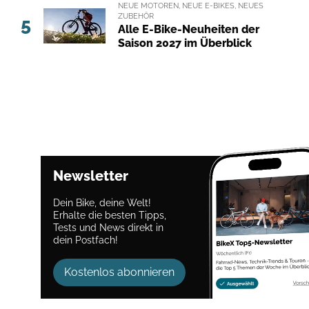
NEUE MOTOREN, NEUE E-BIKES, NEUES
ZUBEHÖR
5
Alle E-Bike-Neuheiten der
Saison 2027 im Überblick
Newsletter
Dein Bike, deine Welt!
Erhalte die besten Tipps,
Tests und News direkt in
dein Postfach!
Kostenlos abonnieren