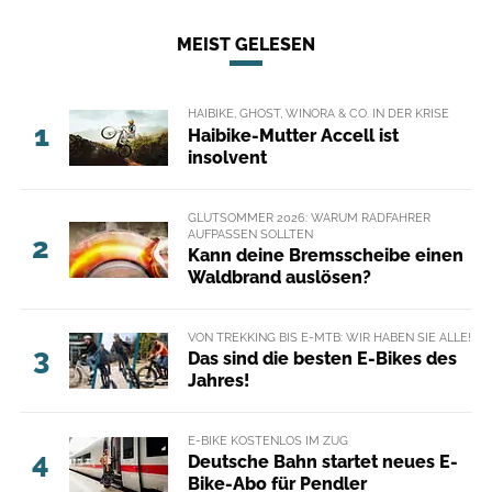
MEIST GELESEN
HAIBIKE, GHOST, WINORA & CO. IN DER KRISE
1
Haibike-Mutter Accell ist
insolvent
GLUTSOMMER 2026: WARUM RADFAHRER
AUFPASSEN SOLLTEN
2
Kann deine Bremsscheibe einen
Waldbrand auslösen?
VON TREKKING BIS E-MTB: WIR HABEN SIE ALLE!
3
Das sind die besten E-Bikes des
Jahres!
E-BIKE KOSTENLOS IM ZUG
4
Deutsche Bahn startet neues E-
Bike-Abo für Pendler