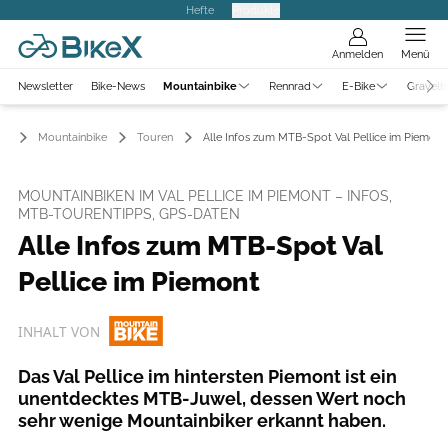
Hefte
Produkte
Anmelden
Menü
Newsletter
Bike-News
Mountainbike
Rennrad
E-Bike
Gravelb
Mountainbike
Touren
Alle Infos zum MTB-Spot Val Pellice im Piemont
MOUNTAINBIKEN IM VAL PELLICE IM PIEMONT – INFOS,
MTB-TOURENTIPPS, GPS-DATEN
Alle Infos zum MTB-Spot Val
Pellice im Piemont
INHALT VON
Das Val Pellice im hintersten Piemont ist ein
unentdecktes MTB-Juwel, dessen Wert noch
sehr wenige Mountainbiker erkannt haben.