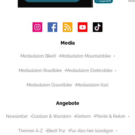
Media
Mediadaten BikeX
Mediadaten Mountainbike
Mediadaten Roadbike
Mediadaten Elektrobike
Mediadaten Gravelbike
Mediadaten Karl
Angebote
Newsletter
Outdoor & Wandern
Klettern
Pferde & Reiten
Themen A-Z
BikeX Pur
Pur-Abo hier kündigen