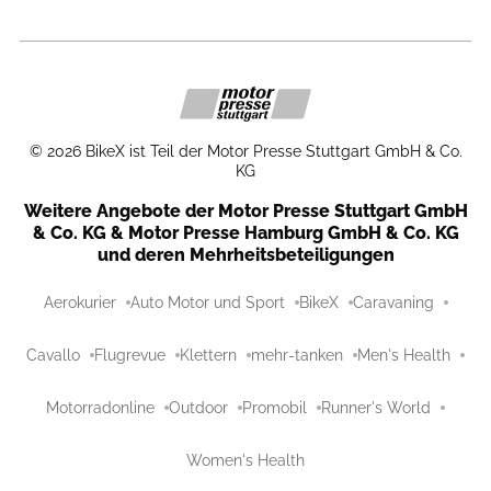
©
2026
BikeX ist Teil der Motor Presse Stuttgart GmbH & Co.
KG
Weitere Angebote der Motor Presse Stuttgart GmbH
& Co. KG & Motor Presse Hamburg GmbH & Co. KG
und deren Mehrheitsbeteiligungen
Aerokurier
Auto Motor und Sport
BikeX
Caravaning
Cavallo
Flugrevue
Klettern
mehr-tanken
Men's Health
Motorradonline
Outdoor
Promobil
Runner's World
Women's Health