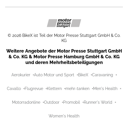
©
2026
BikeX ist Teil der Motor Presse Stuttgart GmbH & Co.
KG
Weitere Angebote der Motor Presse Stuttgart GmbH
& Co. KG & Motor Presse Hamburg GmbH & Co. KG
und deren Mehrheitsbeteiligungen
Aerokurier
Auto Motor und Sport
BikeX
Caravaning
Cavallo
Flugrevue
Klettern
mehr-tanken
Men's Health
Motorradonline
Outdoor
Promobil
Runner's World
Women's Health