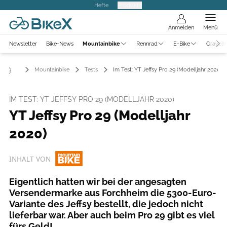
Hefte
Produkte
Anmelden
Menü
Newsletter
Bike-News
Mountainbike
Rennrad
E-Bike
Gravelb
Mountainbike
Tests
Im Test: YT Jeffsy Pro 29 (Modelljahr 2020)
IM TEST: YT JEFFSY PRO 29 (MODELLJAHR 2020)
YT Jeffsy Pro 29 (Modelljahr
2020)
INHALT VON
Eigentlich hatten wir bei der angesagten
Versendermarke aus Forchheim die 5300-Euro-
Variante des Jeffsy bestellt, die jedoch nicht
lieferbar war. Aber auch beim Pro 29 gibt es viel
fürs Geld!