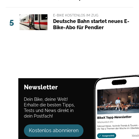
E-BIKE KOSTENLOS IM ZUG
5
Deutsche Bahn startet neues E-
Bike-Abo für Pendler
Newsletter
Dein Bike, deine Welt!
Erhalte die besten Tipps,
Tests und News direkt in
dein Postfach!
Kostenlos abonnieren