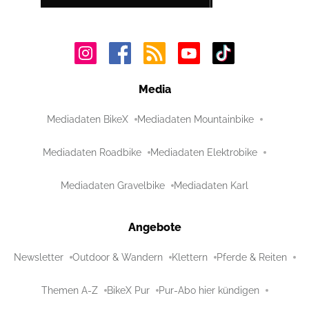
Media
Mediadaten BikeX
Mediadaten Mountainbike
Mediadaten Roadbike
Mediadaten Elektrobike
Mediadaten Gravelbike
Mediadaten Karl
Angebote
Newsletter
Outdoor & Wandern
Klettern
Pferde & Reiten
Themen A-Z
BikeX Pur
Pur-Abo hier kündigen