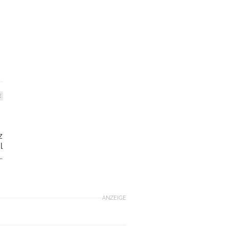
E
z
l
.
ANZEIGE