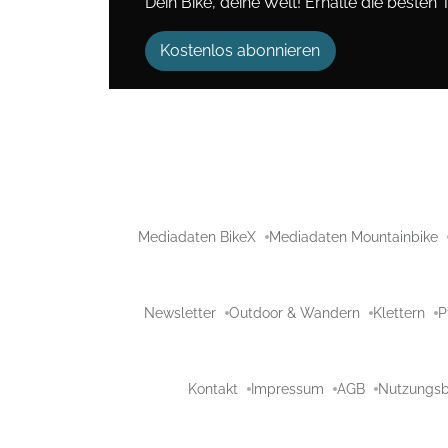
Dein Bike, deine Welt! Erhalte die besten 
Kostenlos abonnieren
Mediadaten BikeX
Mediadaten Mountainbike
Newsletter
Outdoor & Wandern
Klettern
P
Kontakt
Impressum
AGB
Nutzungs