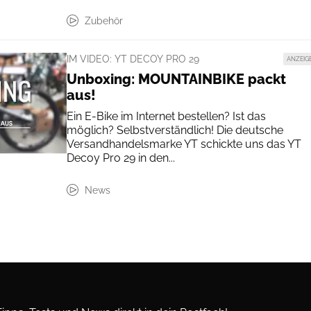
Zubehör
IM VIDEO: YT DECOY PRO 29
ANZEIG
Unboxing: MOUNTAINBIKE packt
aus!
Ein E-Bike im Internet bestellen? Ist das
möglich? Selbstverständlich! Die deutsche
Versandhandelsmarke YT schickte uns das YT
Decoy Pro 29 in den...
News