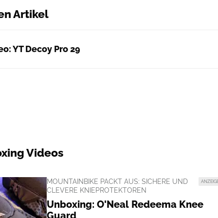
en Artikel
eo: YT Decoy Pro 29
xing Videos
MOUNTAINBIKE PACKT AUS: SICHERE UND
ANZEIG
CLEVERE KNIEPROTEKTOREN
Unboxing: O'Neal Redeema Knee
Guard