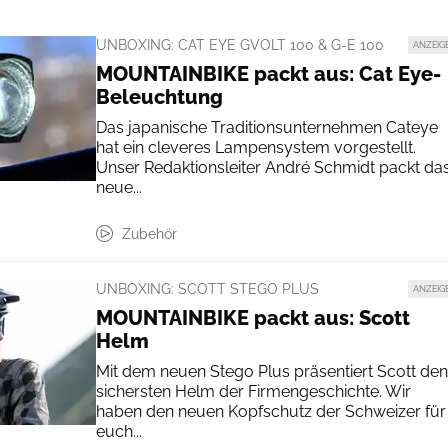
UNBOXING: CAT EYE GVOLT 100 & G-E 100
ANZEIG
MOUNTAINBIKE packt aus: Cat Eye-
Beleuchtung
Das japanische Traditionsunternehmen Cateye
hat ein cleveres Lampensystem vorgestellt.
Unser Redaktionsleiter André Schmidt packt da
neue...
Zubehör
UNBOXING: SCOTT STEGO PLUS
ANZEIG
MOUNTAINBIKE packt aus: Scott
Helm
Mit dem neuen Stego Plus präsentiert Scott den
sichersten Helm der Firmengeschichte. Wir
haben den neuen Kopfschutz der Schweizer für
euch...