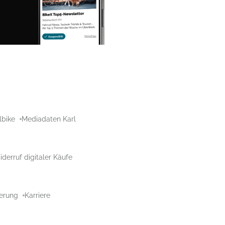
lbike
Mediadaten Karl
derruf digitaler Käufe
aerung
Karriere