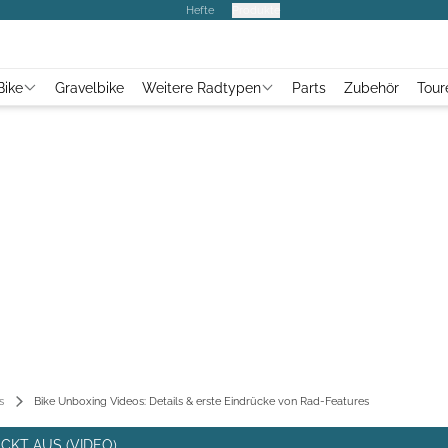
Hefte
Produkte
Bike
Gravelbike
Weitere Radtypen
Parts
Zubehör
Tour
s
Bike Unboxing Videos: Details & erste Eindrücke von Rad-Features
CKT AUS (VIDEO)