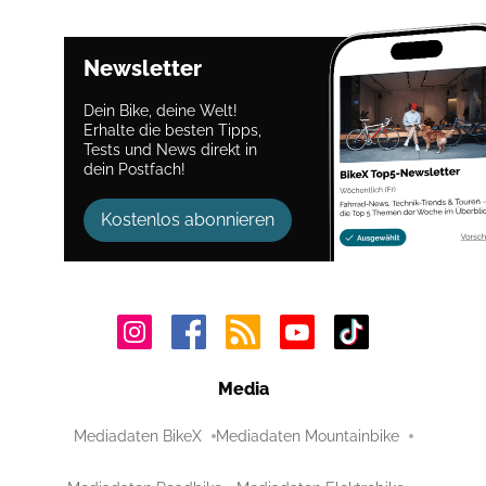
Newsletter
Dein Bike, deine Welt!
Erhalte die besten Tipps,
Tests und News direkt in
dein Postfach!
Kostenlos abonnieren
Media
Mediadaten BikeX
Mediadaten Mountainbike