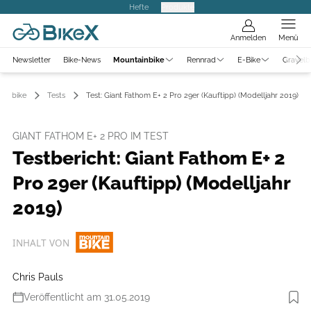
Hefte
Produkte
Anmelden
Menü
Newsletter
Bike-News
Mountainbike
Rennrad
E-Bike
Gravelb
ainbike
Tests
Test: Giant Fathom E+ 2 Pro 29er (Kauftipp) (Modelljahr 2019)
GIANT FATHOM E+ 2 PRO IM TEST
Testbericht: Giant Fathom E+ 2
Pro 29er (Kauftipp) (Modelljahr
2019)
INHALT VON
Chris Pauls
Veröffentlicht am 31.05.2019
Foto: Björn Hänssler