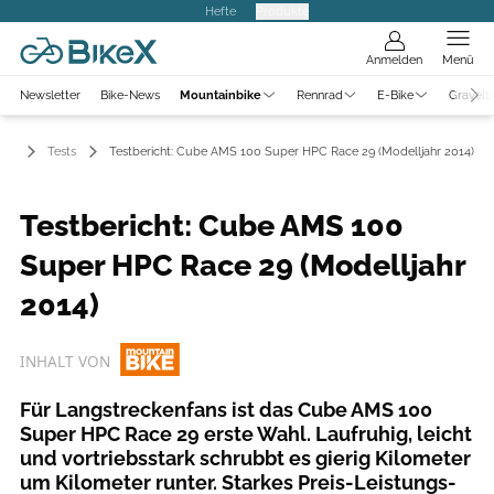
Hefte
Produkte
Anmelden
Menü
Newsletter
Bike-News
Mountainbike
Rennrad
E-Bike
Gravelb
ike
Tests
Testbericht: Cube AMS 100 Super HPC Race 29 (Modelljahr 2014)
Testbericht: Cube AMS 100
Super HPC Race 29 (Modelljahr
2014)
INHALT VON
Für Langstreckenfans ist das Cube AMS 100
Super HPC Race 29 erste Wahl. Laufruhig, leicht
und vortriebsstark schrubbt es gierig Kilometer
um Kilometer runter. Starkes Preis-Leistungs-