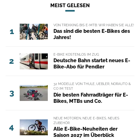
MEIST GELESEN
VON TREKKING BIS E-MTB: WIR HABEN SIE ALLE!
1
Das sind die besten E-Bikes des
Jahres!
E-BIKE KOSTENLOS IM ZUG
2
Deutsche Bahn startet neues E-
Bike-Abo für Pendler
32 MODELLE VON THULE, UEBLER, NORAUTO &
CO IM TEST
3
Die besten Fahrradträger für E-
Bikes, MTBs und Co.
NEUE MOTOREN, NEUE E-BIKES, NEUES
ZUBEHÖR
4
Alle E-Bike-Neuheiten der
Saison 2027 im Überblick