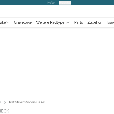
Hefte
Produkte
Bike
Gravelbike
Weitere Radtypen
Parts
Zubehör
Tour
s
Test: Stevens Sonora GX AXS
HECK