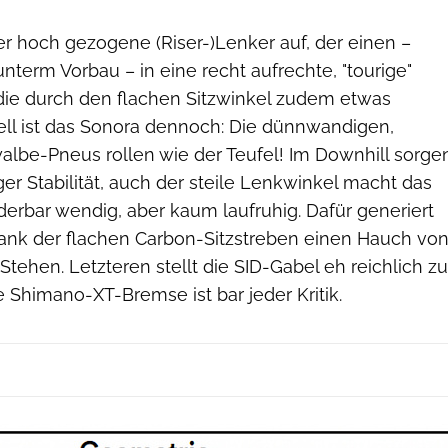
 der hoch gezogene (Riser-)Lenker auf, der einen –
term Vorbau – in eine recht aufrechte, "tourige"
, die durch den flachen Sitzwinkel zudem etwas
nell ist das Sonora dennoch: Die dünnwandigen,
albe-Pneus rollen wie der Teufel! Im Downhill sorge
ger Stabilität, auch der steile Lenkwinkel macht das
erbar wendig, aber kaum laufruhig. Dafür generiert
nk der flachen Carbon-Sitzstreben einen Hauch vo
Stehen. Letzteren stellt die SID-Gabel eh reichlich zu
 Shimano-XT-Bremse ist bar jeder Kritik.