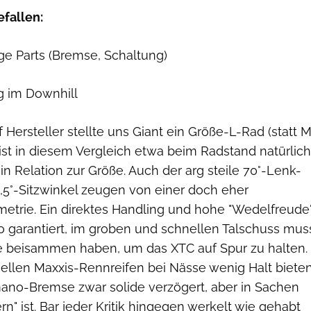
efallen:
ige Parts (Bremse, Schaltung)
ig im Downhill
f Hersteller stellte uns Giant ein Größe-L-Rad (statt M
ist in diesem Vergleich etwa beim Radstand natürlich
 in Relation zur Größe. Auch der arg steile 70°-Lenk-
,5°-Sitzwinkel zeugen von einer doch eher
etrie. Ein direktes Handling und hohe "Wedelfreude
so garantiert, im groben und schnellen Talschuss mus
e beisammen haben, um das XTC auf Spur zu halten.
nellen Maxxis-Rennreifen bei Nässe wenig Halt biete
imano-Bremse zwar solide verzögert, aber in Sachen
rn" ist. Bar jeder Kritik hingegen werkelt wie gehabt