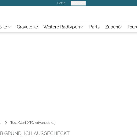
Hefte
Produkte
Bike
Gravelbike
Weitere Radtypen
Parts
Zubehör
Tour
s
Test: Giant XTC Advanced 1.5
ER GRÜNDLICH AUSGECHECKT