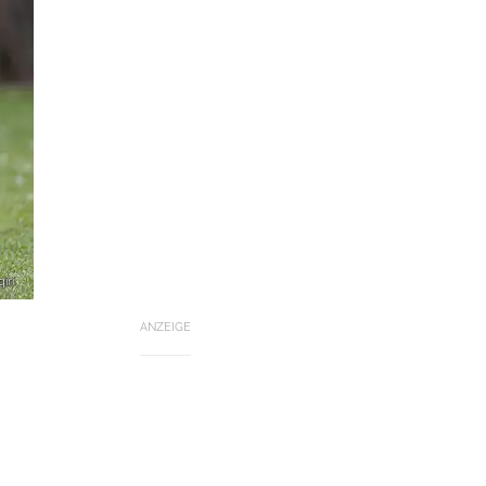
iri
ANZEIGE