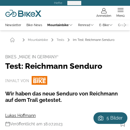
Hefte
Produkte
Anmelden
Menü
Newsletter
Bike-News
Mountainbike
Rennrad
E-Bike
Gravelb
Mountainbike
Tests
Im Test: Reichmann Senduro
BIKES „MADE IN GERMANY“
Test: Reichmann Senduro
INHALT VON
Wir haben das neue Senduro von Reichmann
auf dem Trail getestet.
Lukas Hoffmann
5 Bilder
Veröffentlicht am 18.07.2023
Foto: Stefan Eigner