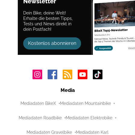
Newsletter
Dein Bike, deine Welt!
Erhalte die besten Tipps,
Tests und News direkt in
dein Postfach!
Kostenlos abonnieren
Media
Mediadaten BikeX
Mediadaten Mountainbike
Mediadaten Roadbike
Mediadaten Elektrobike
Mediadaten Gravelbike
Mediadaten Karl