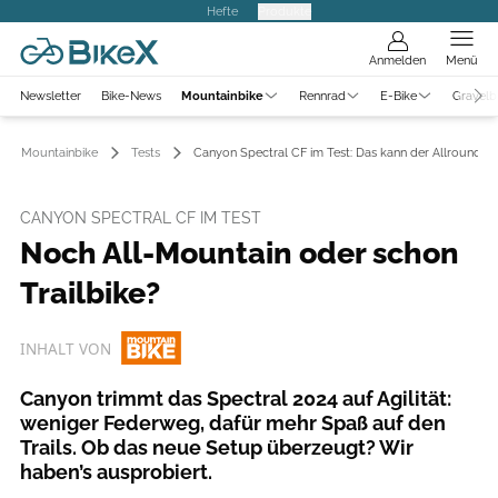
Hefte
Produkte
Anmelden
Menü
Newsletter
Bike-News
Mountainbike
Rennrad
E-Bike
Gravelb
Mountainbike
Tests
Canyon Spectral CF im Test: Das kann der Allrounder
CANYON SPECTRAL CF IM TEST
Noch All-Mountain oder schon
Trailbike?
INHALT VON
Canyon trimmt das Spectral 2024 auf Agilität:
weniger Federweg, dafür mehr Spaß auf den
Trails. Ob das neue Setup überzeugt? Wir
haben’s ausprobiert.