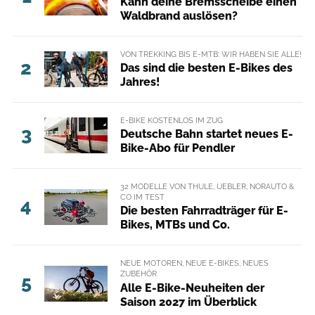
Kann deine Bremsscheibe einen
Waldbrand auslösen?
VON TREKKING BIS E-MTB: WIR HABEN SIE ALLE!
2
Das sind die besten E-Bikes des
Jahres!
E-BIKE KOSTENLOS IM ZUG
3
Deutsche Bahn startet neues E-
Bike-Abo für Pendler
32 MODELLE VON THULE, UEBLER, NORAUTO &
CO IM TEST
4
Die besten Fahrradträger für E-
Bikes, MTBs und Co.
NEUE MOTOREN, NEUE E-BIKES, NEUES
ZUBEHÖR
5
Alle E-Bike-Neuheiten der
Saison 2027 im Überblick