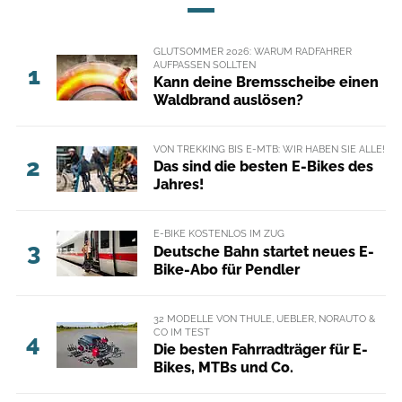
GLUTSOMMER 2026: WARUM RADFAHRER
AUFPASSEN SOLLTEN
1
Kann deine Bremsscheibe einen
Waldbrand auslösen?
VON TREKKING BIS E-MTB: WIR HABEN SIE ALLE!
2
Das sind die besten E-Bikes des
Jahres!
E-BIKE KOSTENLOS IM ZUG
3
Deutsche Bahn startet neues E-
Bike-Abo für Pendler
32 MODELLE VON THULE, UEBLER, NORAUTO &
CO IM TEST
4
Die besten Fahrradträger für E-
Bikes, MTBs und Co.