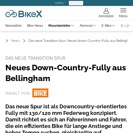
Hefte
Produkte
Anmelden
Menü
Newsletter
Bike-News
Mountainbike
Rennrad
E-Bike
Gravelb
ke
News
Das neue Transition Spur: Neues down-Country-Fully aus Bellingham
DAS NEUE TRANSITION SPUR
Neues Down-Country-Fully aus
Bellingham
INHALT VON
Das neue Spur ist als Downcountry-orientiertes
Fully mit 130/120 mm Federweg konzipiert.
Damit richtet es sich an Fahrerinnen und Fahrer,
die ein effizientes Bike für lange Anstiege und
hohes Tempo suchen, gleichzeitig auf