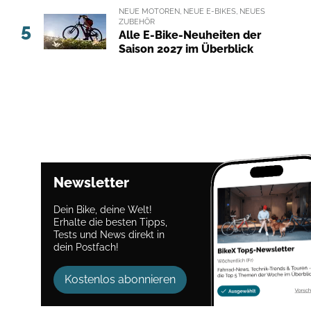
NEUE MOTOREN, NEUE E-BIKES, NEUES
ZUBEHÖR
5
Alle E-Bike-Neuheiten der
Saison 2027 im Überblick
Newsletter
Dein Bike, deine Welt!
Erhalte die besten Tipps,
Tests und News direkt in
dein Postfach!
Kostenlos abonnieren