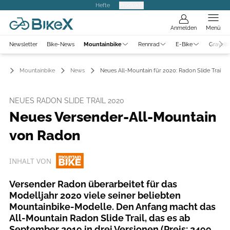
Hefte
Produkte
Anmelden
Menü
Newsletter
Bike-News
Mountainbike
Rennrad
E-Bike
Gravelb
Mountainbike
News
Neues All-Mountain für 2020: Radon Slide Trail
NEUES RADON SLIDE TRAIL 2020
Neues Versender-All-Mountain
von Radon
INHALT VON
Versender Radon überarbeitet für das
Modelljahr 2020 viele seiner beliebten
Mountainbike-Modelle. Den Anfang macht das
All-Mountain Radon Slide Trail, das es ab
September 2019 in drei Versionen (Preis: 2499