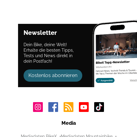
Newsletter
Dein Bike, deine Welt!
Erhalte die besten Tipps,
Tests und News direkt in
dein Postfach!
Kostenlos abonnieren
Media
Mediadaten BikeX
Mediadaten Mountainbike