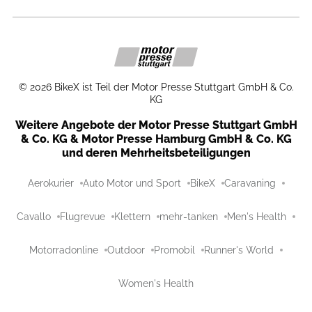
©
2026
BikeX ist Teil der Motor Presse Stuttgart GmbH & Co.
KG
Weitere Angebote der Motor Presse Stuttgart GmbH
& Co. KG & Motor Presse Hamburg GmbH & Co. KG
und deren Mehrheitsbeteiligungen
Aerokurier
Auto Motor und Sport
BikeX
Caravaning
Cavallo
Flugrevue
Klettern
mehr-tanken
Men's Health
Motorradonline
Outdoor
Promobil
Runner's World
Women's Health