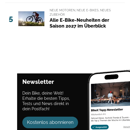
NEUE MOTOREN, NEUE E-BIKES, NEUES
ZUBEHÖR
5
Alle E-Bike-Neuheiten der
Saison 2027 im Überblick
Newsletter
Dein Bike, deine Welt!
Erhalte die besten Tipps,
Tests und News direkt in
dein Postfach!
Kostenlos abonnieren