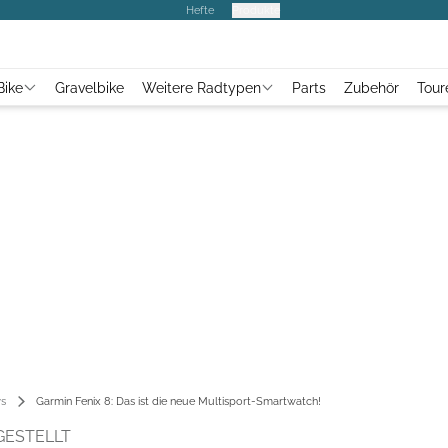
Hefte
Produkte
Bike
Gravelbike
Weitere Radtypen
Parts
Zubehör
Tour
s
Garmin Fenix 8: Das ist die neue Multisport-Smartwatch!
GESTELLT