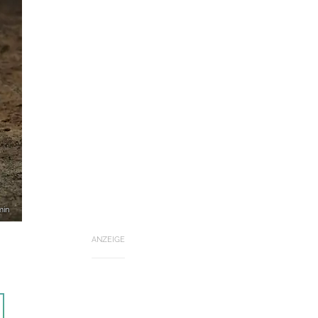
min
ANZEIGE