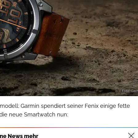
Foto: Gar
modell: Garmin spendiert seiner Fenix einige fette
die neue Smartwatch nun:
ine News mehr