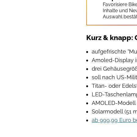
Favorisiere Bi
Inhalte und Ne
Auswahl bestät
Kurz & knapp: 
aufgefrischte "M
Amoled-Display in
drei Gehäusegröß
soll nach US-Mili
Titan- oder Edels
LED-Taschenlamp
AMOLED-Modell b
Solarmodell (51 m
ab 999,99 Euro 