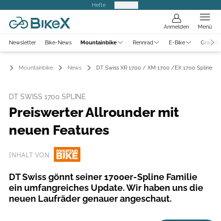
Hefte
Produkte
Anmelden
Menü
Newsletter
Bike-News
Mountainbike
Rennrad
E-Bike
Gravelb
Mountainbike
News
DT Swiss XR 1700 / XM 1700 /EX 1700 Spline
DT SWISS 1700 SPLINE
Preiswerter Allrounder mit
neuen Features
INHALT VON
DT Swiss gönnt seiner 1700er-Spline Familie
ein umfangreiches Update. Wir haben uns die
neuen Laufräder genauer angeschaut.