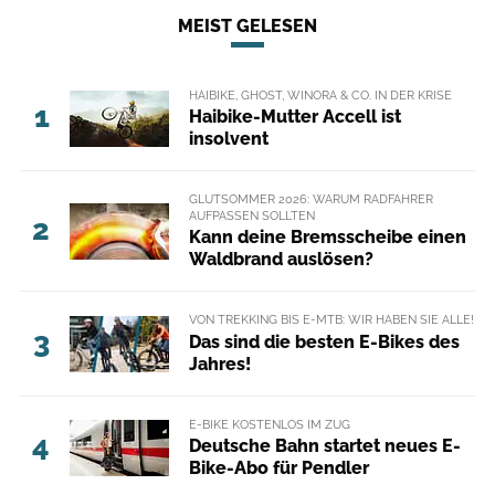
MEIST GELESEN
HAIBIKE, GHOST, WINORA & CO. IN DER KRISE
1
Haibike-Mutter Accell ist
insolvent
GLUTSOMMER 2026: WARUM RADFAHRER
AUFPASSEN SOLLTEN
2
Kann deine Bremsscheibe einen
Waldbrand auslösen?
VON TREKKING BIS E-MTB: WIR HABEN SIE ALLE!
3
Das sind die besten E-Bikes des
Jahres!
E-BIKE KOSTENLOS IM ZUG
4
Deutsche Bahn startet neues E-
Bike-Abo für Pendler