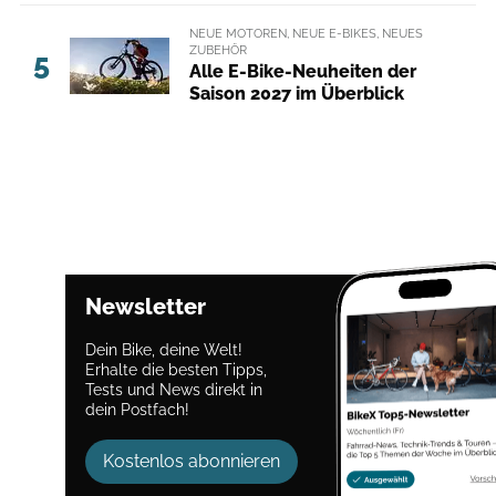
NEUE MOTOREN, NEUE E-BIKES, NEUES
ZUBEHÖR
5
Alle E-Bike-Neuheiten der
Saison 2027 im Überblick
Newsletter
Dein Bike, deine Welt!
Erhalte die besten Tipps,
Tests und News direkt in
dein Postfach!
Kostenlos abonnieren