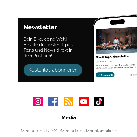
Newsletter
Dein Bike, deine Welt!
Erhalte die besten Tipps,
Tests und News direkt in
dein Postfach!
Kostenlos abonnieren
Media
Mediadaten BikeX
Mediadaten Mountainbike