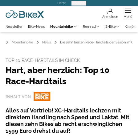
Hefte
Produkte
Anmelden
Menü
Newsletter
Bike-News
Mountainbike
Rennrad
E-Bike
Gravelb
Mountainbike
News
Die zehn besten Race-Hardtails der Saison im Che
TOP 10 RACE-HARDTAILS IM CHECK
Hart, aber herzlich: Top 10
Race-Hardtails
INHALT VON
Alles auf Vortrieb! XC-Hardtails lechzen mit
direktem Handling nach Speed und Laktat. Mit
diesen zehn Bikes ab recht erschwinglichen
1599 Euro drehst du auf!