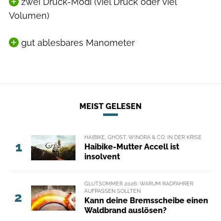
zwei Druck-Modi (viel Druck oder viel
Volumen)
gut ablesbares Manometer
MEIST GELESEN
HAIBIKE, GHOST, WINORA & CO. IN DER KRISE
1
Haibike-Mutter Accell ist
insolvent
GLUTSOMMER 2026: WARUM RADFAHRER
AUFPASSEN SOLLTEN
2
Kann deine Bremsscheibe einen
Waldbrand auslösen?