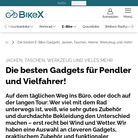
Hefte
Produkte
Anmelden
Menü
ws
Mountainbike
Rennrad
E-Bike
Gravelbike
Weitere Radtypen
Tests
Die besten E-Bike-Gadgets: Jacken, Taschen, Helme, Werkzeug und mehr!
JACKEN, TASCHEN, WERKZEUG UND VIELES MEHR
Die besten Gadgets für Pendler
und Vielfahrer!
Auf dem täglichen Weg ins Büro, oder doch auf
der langen Tour: Wer viel mit dem Rad
unterwegs ist, weiß, wie sehr gutes Zubehör
und durchdachte Bekleidung den Unterschied
machen – erst recht bei Wind und Wetter. Wir
haben eine Auswahl an cleveren Gadgets,
praktischem Zubehör und funktionaler