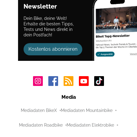
Newsletter
Dein Bike, deine Welt!
Erhalte die besten Tipps,
Tests und News direkt in
dein Postfach!
Kostenlos abonnieren
Media
Mediadaten BikeX
Mediadaten Mountainbike
Mediadaten Roadbike
Mediadaten Elektrobike