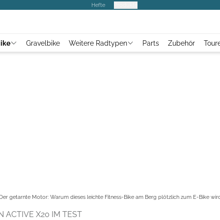
Hefte
Produkte
ike
Gravelbike
Weitere Radtypen
Parts
Zubehör
Tour
Der getarnte Motor: Warum dieses leichte Fitness-Bike am Berg plötzlich zum E-Bike wir
 ACTIVE X20 IM TEST