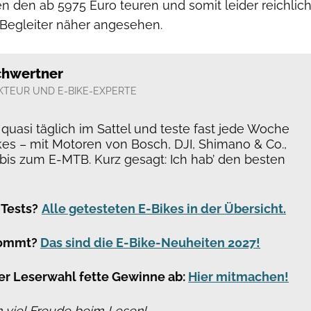
n den ab 5975 Euro teuren und somit leider reichlic
-Begleiter näher angesehen.
chwertner
KTEUR UND E-BIKE-EXPERTE
h quasi täglich im Sattel und teste fast jede Woche
kes – mit Motoren von Bosch, DJI, Shimano & Co.,
 bis zum E-MTB. Kurz gesagt: Ich hab’ den besten
 Tests?
Alle getesteten E-Bikes in der Übersicht.
kommt?
Das sind die E-Bike-Neuheiten 2027!
er Leserwahl fette Gewinne ab:
Hier mitmachen!
 viel Freude beim Lesen!