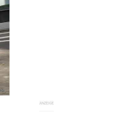
.de
ANZEIGE