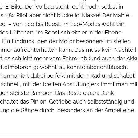
-E-Bike. Der Vorbau steht recht hoch, selbst in
s 1,82 Pilot aber nicht buckelig. Klasse! Der Mahle-
odi – von Eco bis Boost. Im Eco-Modus weht ein
des Lüftchen, im Boost schiebt er in der Ebene
an. Ein Eindruck, den der Motor besonders im steilen
immer aufrechterhalten kann. Das muss kein Nachteil
rt es schlicht mehr vom Fahrer ab (und auch der Akk
r Mittelmotoren gewohnt ist, könnte aber enttäuscht
g harmoniert dabei perfekt mit dem Rad und schaltet
 schnell, mit der breiten Abstufung erklimmt man mit
uch steilste Rampen. Das Beste daran: Dank
haltet das Pinion-Getriebe auch selbstständig und
ng die Gänge durch, besonders an der Ampel eine