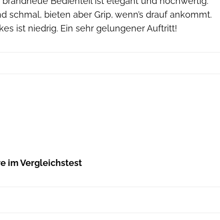
s brandneue Bedienteil ist elegant und hochwertig.
nd schmal, bieten aber Grip, wenn’s drauf ankommt.
s ist niedrig. Ein sehr gelungener Auftritt!
re im Vergleichstest