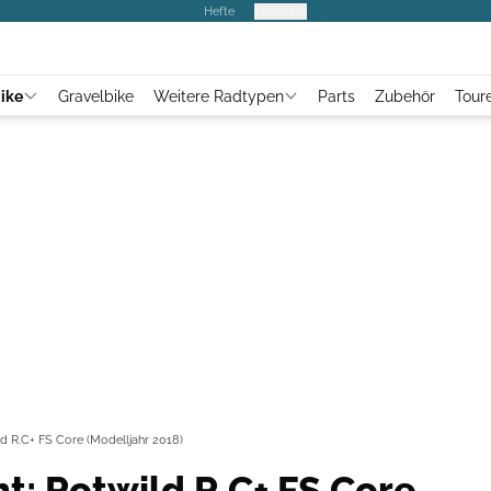
Hefte
Produkte
ike
Gravelbike
Weitere Radtypen
Parts
Zubehör
Tour
ld R.C+ FS Core (Modelljahr 2018)
t: Rotwild R.C+ FS Core