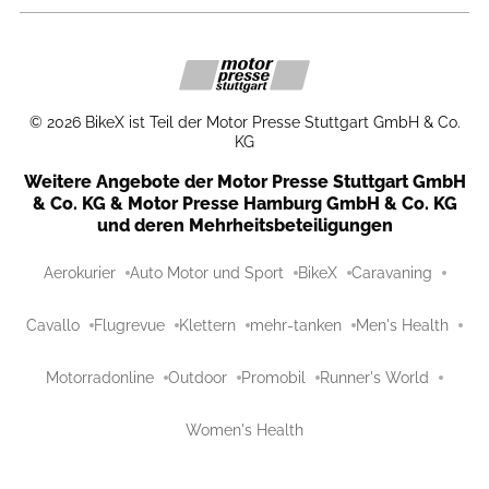
©
2026
BikeX ist Teil der Motor Presse Stuttgart GmbH & Co.
KG
Weitere Angebote der Motor Presse Stuttgart GmbH
& Co. KG & Motor Presse Hamburg GmbH & Co. KG
und deren Mehrheitsbeteiligungen
Aerokurier
Auto Motor und Sport
BikeX
Caravaning
Cavallo
Flugrevue
Klettern
mehr-tanken
Men's Health
Motorradonline
Outdoor
Promobil
Runner's World
Women's Health