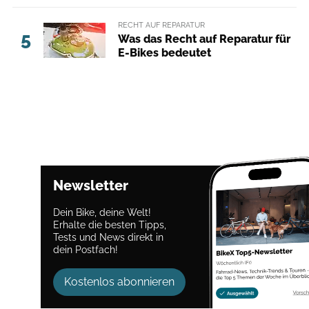
RECHT AUF REPARATUR
5
Was das Recht auf Reparatur für
E-Bikes bedeutet
Newsletter
Dein Bike, deine Welt!
Erhalte die besten Tipps,
Tests und News direkt in
dein Postfach!
Kostenlos abonnieren