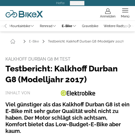
Hefte
Produkte
Anmelden
Menü
ews
Mountainbike
Rennrad
E-Bike
Gravelbike
Weitere Radtypen
E-Bike
Testbericht: Kalkhoff Durban G8 (Modelljahr 2017)
KALKHOFF DURBAN G8 IM TEST
Testbericht: Kalkhoff Durban
G8 (Modelljahr 2017)
INHALT VON
Viel günstiger als das Kalkhoff Durban G8 ist ein
E-Bike mit sehr guter Qualität wohl nicht zu
haben. Der Motor schlägt sich achtsam,
Komfort bietet das Low-Budget-E-Bike aber
kaum.