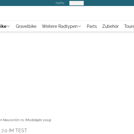
Hefte
Produkte
ike
Gravelbike
Weitere Radtypen
Parts
Zubehör
Tour
n Neuron:On 7.0 (Modelljahr 2019)
.0 IM TEST