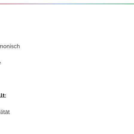
rmonisch
e
lt:
ität