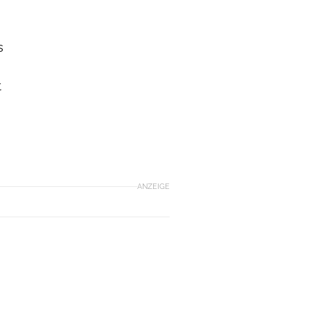
s
t
ANZEIGE