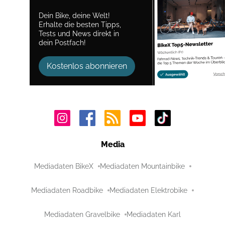
Dein Bike, deine Welt!
Erhalte die besten Tipps,
Tests und News direkt in
dein Postfach!
Kostenlos abonnieren
Media
Mediadaten BikeX
Mediadaten Mountainbike
Mediadaten Roadbike
Mediadaten Elektrobike
Mediadaten Gravelbike
Mediadaten Karl