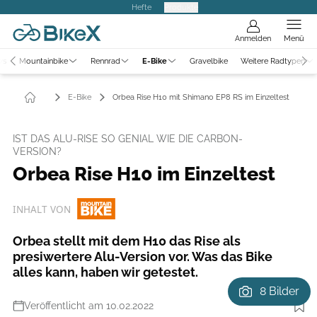
Hefte
Produkte
Anmelden
Menü
ws
Mountainbike
Rennrad
E-Bike
Gravelbike
Weitere Radtypen
E-Bike
Orbea Rise H10 mit Shimano EP8 RS im Einzeltest
IST DAS ALU-RISE SO GENIAL WIE DIE CARBON-
VERSION?
Orbea Rise H10 im Einzeltest
INHALT VON
Orbea stellt mit dem H10 das Rise als
presiwertere Alu-Version vor. Was das Bike
alles kann, haben wir getestet.
8 Bilder
Veröffentlicht am 10.02.2022
Foto: Manfred Stromberg