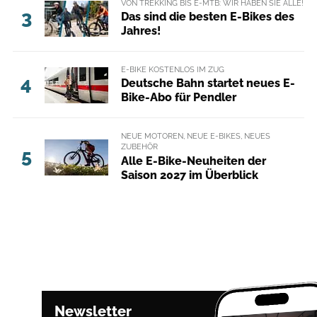
VON TREKKING BIS E-MTB: WIR HABEN SIE ALLE!
3
Das sind die besten E-Bikes des
Jahres!
E-BIKE KOSTENLOS IM ZUG
4
Deutsche Bahn startet neues E-
Bike-Abo für Pendler
NEUE MOTOREN, NEUE E-BIKES, NEUES
ZUBEHÖR
5
Alle E-Bike-Neuheiten der
Saison 2027 im Überblick
Newsletter