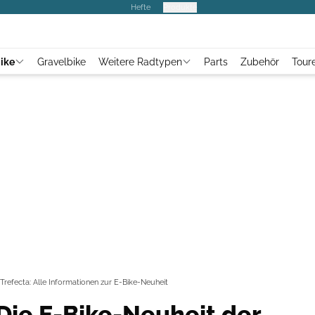
Hefte
Produkte
ike
Gravelbike
Weitere Radtypen
Parts
Zubehör
Tour
Trefecta: Alle Informationen zur E-Bike-Neuheit
 Die E-Bike-Neuheit der