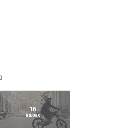
l
16
BILDER