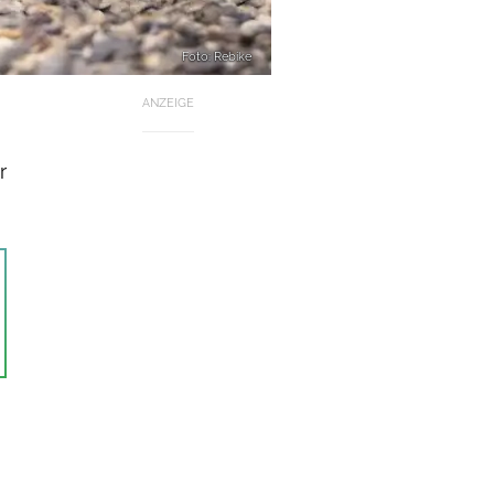
Foto: Rebike
ANZEIGE
r