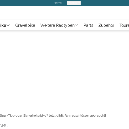
Hefte
Produkte
ike
Gravelbike
Weitere Radtypen
Parts
Zubehör
Tour
Spar-Tipp oder Sicherheitsrisiko? Jetzt gibt’s Fahrradschlösser gebraucht!
TABU