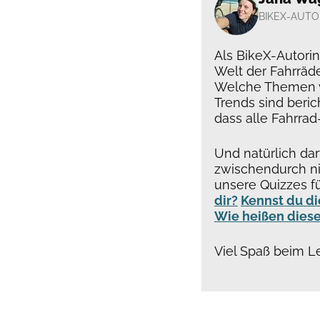
BIKEX-AUTO
Als BikeX-Autori
Welt der Fahrräde
Welche Themen w
Trends sind beric
dass alle Fahrrad
Und natürlich dar
zwischendurch ni
unsere Quizzes f
dir?
Kennst du di
Wie heißen diese
Viel Spaß beim L