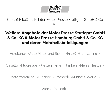
©
2026
BikeX ist Teil der Motor Presse Stuttgart GmbH & Co.
KG
Weitere Angebote der Motor Presse Stuttgart GmbH
& Co. KG & Motor Presse Hamburg GmbH & Co. KG
und deren Mehrheitsbeteiligungen
Aerokurier
Auto Motor und Sport
BikeX
Caravaning
Cavallo
Flugrevue
Klettern
mehr-tanken
Men's Health
Motorradonline
Outdoor
Promobil
Runner's World
Women's Health