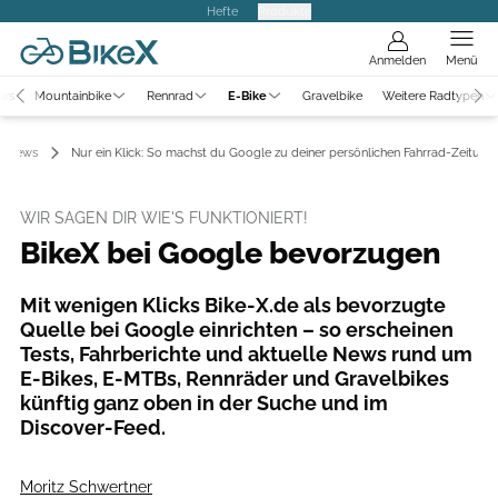
Hefte
Produkte
Anmelden
Menü
ews
Mountainbike
Rennrad
E-Bike
Gravelbike
Weitere Radtypen
News
Nur ein Klick: So machst du Google zu deiner persönlichen Fahrrad-Zeitung
WIR SAGEN DIR WIE'S FUNKTIONIERT!
BikeX bei Google bevorzugen
Mit wenigen Klicks Bike-X.de als bevorzugte
Quelle bei Google einrichten – so erscheinen
Tests, Fahrberichte und aktuelle News rund um
E-Bikes, E-MTBs, Rennräder und Gravelbikes
künftig ganz oben in der Suche und im
Discover-Feed.
Moritz Schwertner