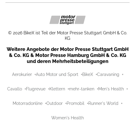
©
2026
BikeX ist Teil der Motor Presse Stuttgart GmbH & Co.
KG
Weitere Angebote der Motor Presse Stuttgart GmbH
& Co. KG & Motor Presse Hamburg GmbH & Co. KG
und deren Mehrheitsbeteiligungen
Aerokurier
Auto Motor und Sport
BikeX
Caravaning
Cavallo
Flugrevue
Klettern
mehr-tanken
Men's Health
Motorradonline
Outdoor
Promobil
Runner's World
Women's Health