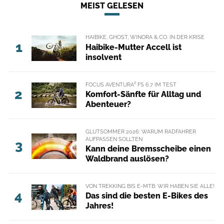
MEIST GELESEN
HAIBIKE, GHOST, WINORA & CO. IN DER KRISE
1
Haibike-Mutter Accell ist
insolvent
FOCUS AVENTURA² FS 6.7 IM TEST
2
Komfort-Sänfte für Alltag und
Abenteuer?
GLUTSOMMER 2026: WARUM RADFAHRER
AUFPASSEN SOLLTEN
3
Kann deine Bremsscheibe einen
Waldbrand auslösen?
VON TREKKING BIS E-MTB: WIR HABEN SIE ALLE!
4
Das sind die besten E-Bikes des
Jahres!