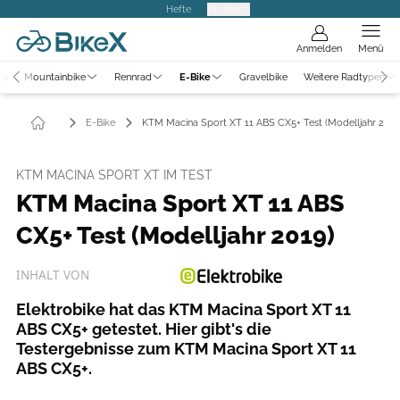
Hefte
Produkte
Anmelden
Menü
ws
Mountainbike
Rennrad
E-Bike
Gravelbike
Weitere Radtypen
E-Bike
KTM Macina Sport XT 11 ABS CX5+ Test (Modelljahr 2019
KTM MACINA SPORT XT IM TEST
KTM Macina Sport XT 11 ABS
CX5+ Test (Modelljahr 2019)
INHALT VON
Elektrobike hat das KTM Macina Sport XT 11
ABS CX5+ getestet. Hier gibt's die
Testergebnisse zum KTM Macina Sport XT 11
ABS CX5+.