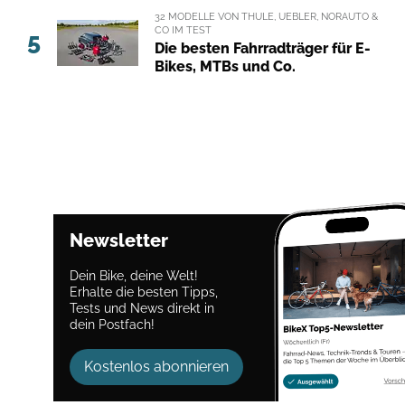
32 MODELLE VON THULE, UEBLER, NORAUTO &
CO IM TEST
5
Die besten Fahrradträger für E-
Bikes, MTBs und Co.
Newsletter
Dein Bike, deine Welt!
Erhalte die besten Tipps,
Tests und News direkt in
dein Postfach!
Kostenlos abonnieren