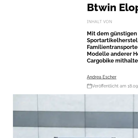
Btwin Elo
INHALT VON
Mit dem günstigen 
Sportartikelherste
Familientransporter
Modelle anderer Her
Cargobike mithalt
Andrea Escher
Veröffentlicht am 18.0