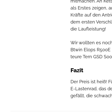
mitmachen. An Kett
als Erstes zeigen,
Kräfte auf den Antr
dem ersten Verschle
die Laufleistung!
Wir wollten es noc
Btwin Elops R500E 
teure Tern GSD S00
Fazit
Der Preis ist heiß!
E-Lastenrad, das d
gefällt, die schwa