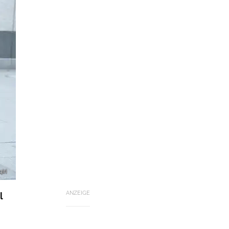
iri
ANZEIGE
l