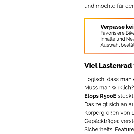
und möchte für de
Verpasse ke
Favorisiere Bi
Inhalte und Ne
Auswahl bestät
Viel Lastenrad
Logisch, dass man 
Muss man wirklich?
Elops R500E
steckt
Das zeigt sich an 
Körpergrößen von 15
Gepäckträger, verst
Sicherheits-Feature