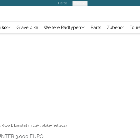
Hefte
Produkte
ike
Gravelbike
Weitere Radtypen
Parts
Zubehör
Tour
 R500 E Longtail im Elektrobike-Test 2023
UNTER 3.000 EURO