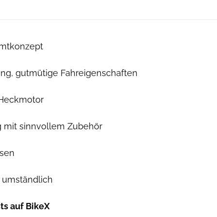
mtkonzept
ing, gutmütige Fahreigenschaften
 Heckmotor
g mit sinnvollem Zubehör
sen
 umständlich
ts auf BikeX