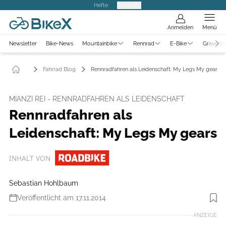
Hefte
Produkte
Anmelden
Menü
Newsletter
Bike-News
Mountainbike
Rennrad
E-Bike
Gravelbi
Fahrrad Blog
Rennradfahren als Leidenschaft: My Legs My gears
MIANZI REI - RENNRADFAHREN ALS LEIDENSCHAFT
Rennradfahren als
Leidenschaft: My Legs My gears
INHALT VON
Sebastian Hohlbaum
Veröffentlicht am 17.11.2014
ANZEIGE