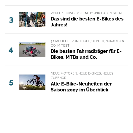
VON TREKKING BIS E-MTB: WIR HABEN SIE ALLE!
3
Das sind die besten E-Bikes des
Jahres!
32 MODELLE VON THULE, UEBLER, NORAUTO &
CO IM TEST
4
Die besten Fahrradträger für E-
Bikes, MTBs und Co.
NEUE MOTOREN, NEUE E-BIKES, NEUES
ZUBEHÖR
5
Alle E-Bike-Neuheiten der
Saison 2027 im Überblick