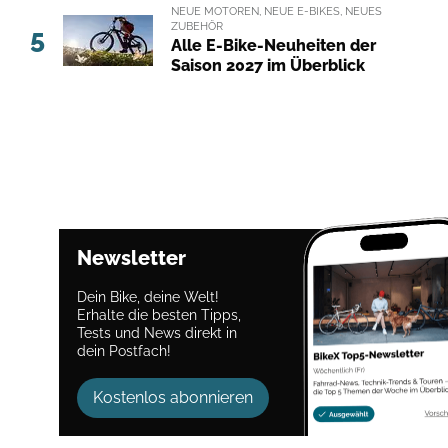
NEUE MOTOREN, NEUE E-BIKES, NEUES
ZUBEHÖR
5
Alle E-Bike-Neuheiten der
Saison 2027 im Überblick
Newsletter
Dein Bike, deine Welt!
Erhalte die besten Tipps,
Tests und News direkt in
dein Postfach!
Kostenlos abonnieren