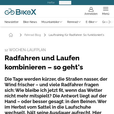
Hefte
Produkte
Anmelden
Menü
Newsletter
Bike-News
Mountainbike
Rennrad
E-Bike
Gravelbi
Fahrrad Blog
Lauftraining für Radfahrer: So funktioniert's
12 WOCHEN-LAUFPLAN
Radfahren und Laufen
kombinieren – so geht‘s
Die Tage werden kürzer, die Straßen nasser, der
Wind frischer – und viele Radfahrer fragen
sich: Wie bleibe ich jetzt fit, wenn das Wetter
nicht mehr mitspielt? Die Antwort liegt auf der
Hand – oder besser gesagt: in den Beinen. Wer
im Herbst vom Sattel in die Laufschuhe
wechselt, hält seine Ausdauer aufrecht. Hier