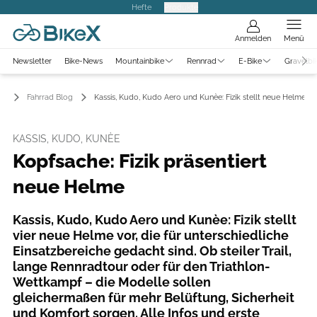
Hefte
Produkte
Anmelden
Menü
Newsletter
Bike-News
Mountainbike
Rennrad
E-Bike
Gravelbi
Fahrrad Blog
Kassis, Kudo, Kudo Aero und Kunèe: Fizik stellt neue Helme vo
KASSIS, KUDO, KUNÈE
Kopfsache: Fizik präsentiert
neue Helme
Kassis, Kudo, Kudo Aero und Kunèe: Fizik stellt
vier neue Helme vor, die für unterschiedliche
Einsatzbereiche gedacht sind. Ob steiler Trail,
lange Rennradtour oder für den Triathlon-
Wettkampf – die Modelle sollen
gleichermaßen für mehr Belüftung, Sicherheit
und Komfort sorgen. Alle Infos und erste