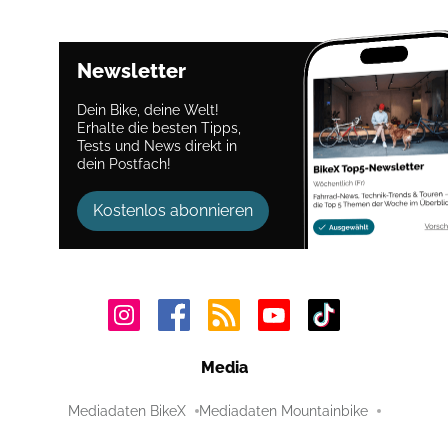
Newsletter
Dein Bike, deine Welt!
Erhalte die besten Tipps,
Tests und News direkt in
dein Postfach!
Kostenlos abonnieren
Media
Mediadaten BikeX
Mediadaten Mountainbike