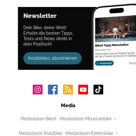
Newsletter
Dein Bike, deine Welt!
Erhalte die besten Tipps,
Tests und News direkt in
dein Postfach!
Kostenlos abonnieren
Media
Mediadaten BikeX
Mediadaten Mountainbike
Mediadaten Roadbike
Mediadaten Elektrobike