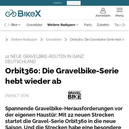
Hefte
Produkte
Anmelden
Menü
E-Bike
Gravelbike
Weitere Radtypen
Parts
Zubehör
Touren
Weitere Radtypen
Gravelbike
Orbit360: Die Gravelbike-Serie hebt wie
22 NEUE GRAVELBIKE-ROUTEN IN GANZ
DEUTSCHLAND
Orbit360: Die Gravelbike-Serie
hebt wieder ab
INHALT VON
Spannende Gravelbike-Herausforderungen vor
der eigenen Haustür: Mit 22 neuen Strecken
startet die Gravel-Serie Orbit360 in die neue
Saison. Und die Strecken habe eine besondere