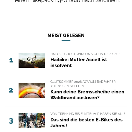
einen Bikepacking-Urlaub nach Sardinien.
MEIST GELESEN
HAIBIKE, GHOST, WINORA & CO. IN DER KRISE
1
Haibike-Mutter Accell ist
insolvent
GLUTSOMMER 2026: WARUM RADFAHRER
AUFPASSEN SOLLTEN
2
Kann deine Bremsscheibe einen
Waldbrand auslösen?
VON TREKKING BIS E-MTB: WIR HABEN SIE ALLE!
3
Das sind die besten E-Bikes des
Jahres!