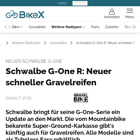
Hefte
Produkte
Anmelden
Menü
E-Bike
Gravelbike
Weitere Radtypen
Parts
Zubehör
Touren
Weitere Radtypen
Gravelbike
Schwalbe G-One R: Neuer schneller Grav
NEUER SCHWALBE G-ONE
Schwalbe G-One R: Neuer
schneller Gravelreifen
INHALT VON
Schwalbe bringt für seine G-One-Serie ein
Update an den Markt. Die vom Mountainbike
bekannte Super-Ground-Karkasse gibt's
künftig auch für Gravelreifen. Alle Modelle sind
als Tubeless Easy erhältlich.