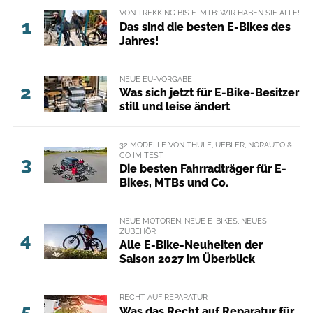
VON TREKKING BIS E-MTB: WIR HABEN SIE ALLE!
1
Das sind die besten E-Bikes des
Jahres!
NEUE EU-VORGABE
2
Was sich jetzt für E-Bike-Besitzer
still und leise ändert
32 MODELLE VON THULE, UEBLER, NORAUTO &
CO IM TEST
3
Die besten Fahrradträger für E-
Bikes, MTBs und Co.
NEUE MOTOREN, NEUE E-BIKES, NEUES
ZUBEHÖR
4
Alle E-Bike-Neuheiten der
Saison 2027 im Überblick
RECHT AUF REPARATUR
5
Was das Recht auf Reparatur für