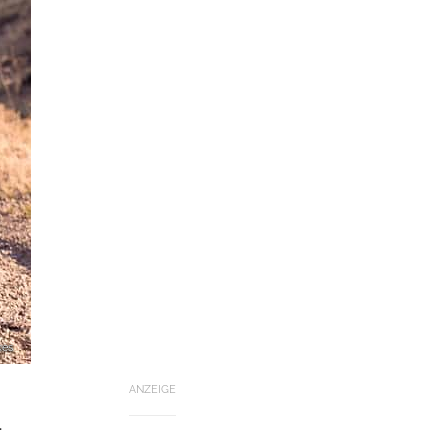
kes
ANZEIGE
.