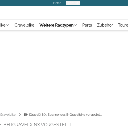
Hefte
Produkte
ike
Gravelbike
Weitere Radtypen
Parts
Zubehör
Tour
Gravelbike
BH iGravelX NX: Spannendes E-Gravelbike vorgestellt
: BH IGRAVELX NX VORGESTELLT