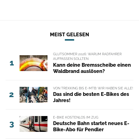
MEIST GELESEN
GLUTSOMMER 2026: WARUM RADFAHRER
AUFPASSEN SOLLTEN
1
Kann deine Bremsscheibe einen
Waldbrand auslösen?
VON TREKKING BIS E-MTB: WIR HABEN SIE ALLE!
2
Das sind die besten E-Bikes des
Jahres!
E-BIKE KOSTENLOS IM ZUG
3
Deutsche Bahn startet neues E-
Bike-Abo für Pendler