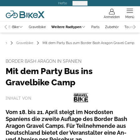
Hefte
Produkte
Anmelden
Menü
E-Bike
Gravelbike
Weitere Radtypen
Parts
Zubehör
Touren
ypen
Gravelbike
Mit dem Party Bus zum Border Bash Aragon Gravel Camp
BORDER BASH ARAGON IN SPANIEN
Mit dem Party Bus ins
Gravelbike Camp
INHALT VON
Vom 18. bis 21. April steigt im Nordosten
Spaniens die zweite Auflage des Border Bash
Aragon Gravel Camps. Für Teilnehmende aus
Deutschland bietet der Veranstalter eine An-
und Abreise per Reisebus an.