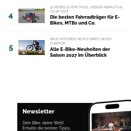
32 MODELLE VON THULE, UEBLER, NORAUTO &
CO IM TEST
4
Die besten Fahrradträger für E-
Bikes, MTBs und Co.
NEUE MOTOREN, NEUE E-BIKES, NEUES
ZUBEHÖR
5
Alle E-Bike-Neuheiten der
Saison 2027 im Überblick
Newsletter
Dein Bike, deine Welt!
Erhalte die besten Tipps,