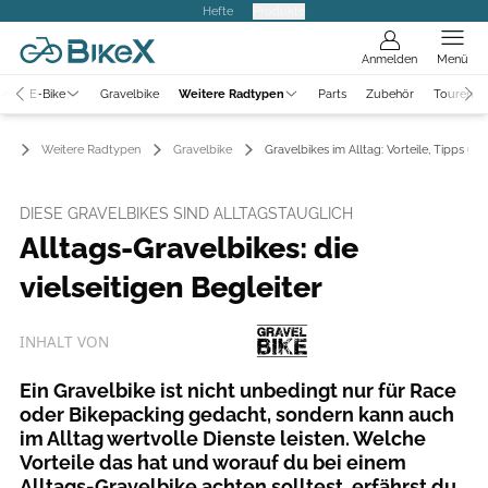
Hefte
Produkte
Anmelden
Menü
E-Bike
Gravelbike
Weitere Radtypen
Parts
Zubehör
Touren
Weitere Radtypen
Gravelbike
Gravelbikes im Alltag: Vorteile, Tipps u
DIESE GRAVELBIKES SIND ALLTAGSTAUGLICH
Alltags-Gravelbikes: die
vielseitigen Begleiter
INHALT VON
Ein Gravelbike ist nicht unbedingt nur für Race
oder Bikepacking gedacht, sondern kann auch
im Alltag wertvolle Dienste leisten. Welche
Vorteile das hat und worauf du bei einem
Alltags-Gravelbike achten solltest, erfährst du