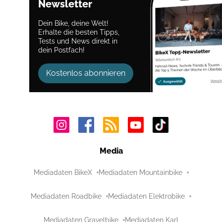
Newsletter
Dein Bike, deine Welt!
Erhalte die besten Tipps,
Tests und News direkt in
dein Postfach!
Kostenlos abonnieren
Media
Mediadaten BikeX
Mediadaten Mountainbike
Mediadaten Roadbike
Mediadaten Elektrobike
Mediadaten Gravelbike
Mediadaten Karl