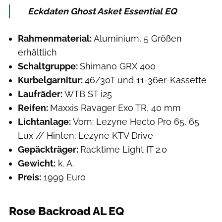
Eckdaten Ghost Asket Essential EQ
Rahmenmaterial:
Aluminium, 5 Größen
erhältlich
Schaltgruppe:
Shimano GRX 400
Kurbelgarnitur:
46/30T und 11-36er-Kassette
Laufräder:
WTB ST i25
Reifen:
Maxxis Ravager Exo TR, 40 mm
Lichtanlage:
Vorn: Lezyne Hecto Pro 65, 65
Lux // Hinten: Lezyne KTV Drive
Gepäckträger:
Racktime Light IT 2.0
Gewicht:
k. A.
Preis:
1999 Euro
Rose Backroad AL EQ