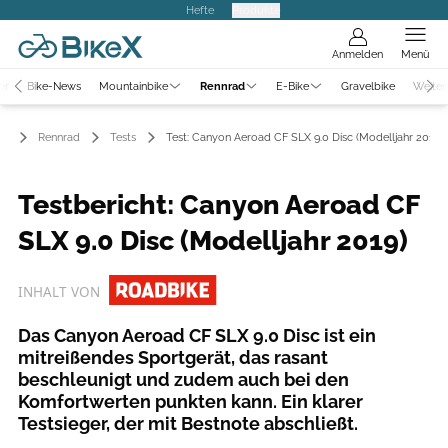
Hefte
Produkte
Anmelden
Menü
er
Bike-News
Mountainbike
Rennrad
E-Bike
Gravelbike
Weiter
Rennrad
Tests
Test: Canyon Aeroad CF SLX 9.0 Disc (Modelljahr 2019)
Testbericht: Canyon Aeroad CF
SLX 9.0 Disc (Modelljahr 2019)
INHALT VON
Das Canyon Aeroad CF SLX 9.0 Disc ist ein
mitreißendes Sportgerät, das rasant
beschleunigt und zudem auch bei den
Komfortwerten punkten kann. Ein klarer
Testsieger, der mit Bestnote abschließt.