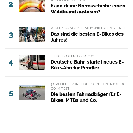
AUFPASSEN SOLLTEN
2
Kann deine Bremsscheibe einen
Waldbrand auslösen?
VON TREKKING BIS E-MTB: WIR HABEN SIE ALLE!
3
Das sind die besten E-Bikes des
Jahres!
E-BIKE KOSTENLOS IM ZUG
4
Deutsche Bahn startet neues E-
Bike-Abo für Pendler
32 MODELLE VON THULE, UEBLER, NORAUTO &
CO IM TEST
5
Die besten Fahrradträger für E-
Bikes, MTBs und Co.