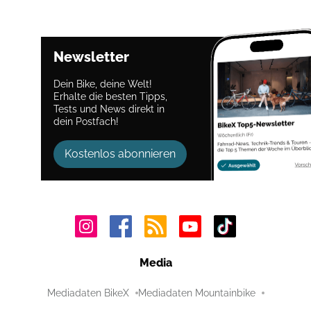
Newsletter
Dein Bike, deine Welt!
Erhalte die besten Tipps,
Tests und News direkt in
dein Postfach!
Kostenlos abonnieren
Media
Mediadaten BikeX
Mediadaten Mountainbike